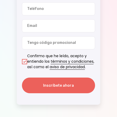
+51 800 56400
Teléfono
Email
EBAC EDUCACIÓN, S.A. DE C.V.
Av. Circunvalación Oriente 8 Int.104,
Tengo código promocional
Ciudad Satélite, Naucalpan de Juarez,
CP 53100 Estado de México
Confirmo que he leído, acepto y
entiendo los
términos y condiciones
,
así como el
aviso de privacidad
.
Inscríbete ahora