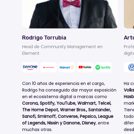
Rodrigo Torrubia
Art
Head de Community Management en
Prof
Element
digit
Con 10 años de experiencia en el cargo,
Ha c
Rodrigo ha conseguido dar mayor exposición
Volk
en el ecosistema digital a marcas como
Hasb
Corona, Spotify, YouTube, Walmart, Telcel,
mark
The Home Depot, Warner Bros., Santander,
Tien
Sanofi, Smirnoff, Converse, Pepsico, League
todo
of Legends, Nissin y Danone, Disney
, entre
dife
Acércate a tu objetivo
muchas otras.
desd
profesional con el curso