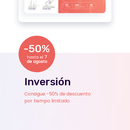
-50%
Aviso de privacidad alumnos
hasta el
7
de agosto
Aviso de privacidad profesores
Términos y condiciones
Inversión
Consigue -50% de descuento
Cursos
Proyectos
por tiempo limitado
Diseño
Webinars
Gaming
Blog
Software