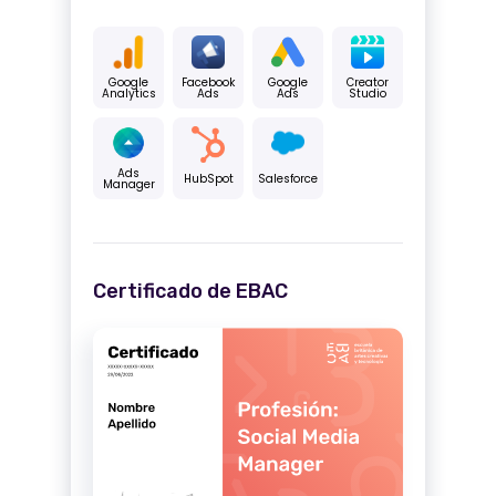
Google
Facebook
Google
Creator
Analytics
Ads
Ads
Studio
Ads
HubSpot
Salesforce
Manager
Certificado de EBAC