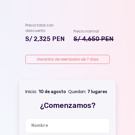
Sobre
Marketing
EBAC
Programación
& Data
Precio total con
Centro de Carreras
descuento
Precio normal
Fashion
Vacantes
S/ 2,325 PEN
S/ 4,650 PEN
Para empresas
Garantía de reembolso de 7 días
Educación Corporativa
Soy alumno
Inicio:
Quedan:
10 de agosto
7 lugares
¿Comenzamos?
WhatsApp
+51 800 56400
Nombre
Teléfono