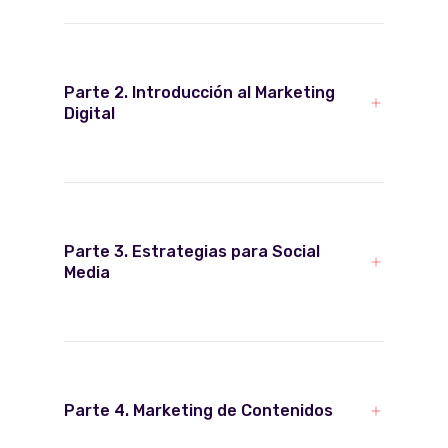
mercado de trabajo
Materiales de apoyo
Parte 2. Introducción al Marketing
para la elaboración de
Digital
tu CV y ​​perfil en LinkedIn
Parte 3. Estrategias para Social
Media
Parte 4. Marketing de Contenidos