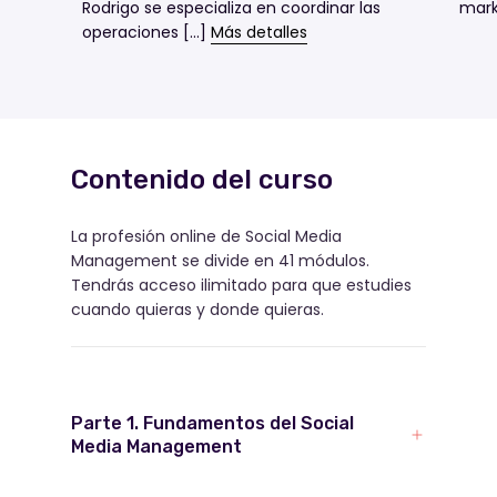
Rodrigo se especializa en coordinar las
mark
gratis "Cómo potenciar
operaciones [...]
Más detalles
tu talento" y las
asesorías del Centro de
Carreras
Contenido del curso
Autoconocimiento y
planificación de carrera
La profesión online de Social Media
Management se divide en 41 módulos.
Tendrás acceso ilimitado para que estudies
cuando quieras y donde quieras.
Ayuda para identificar
fortalezas y preferencias
profesionales
Parte 1. Fundamentos del Social
Media Management
Aumento del
conocimiento del