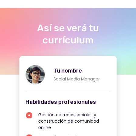
empresas colaboran en el
desarrollo de cursos, proyectos
Así se verá tu
reales y programas de prácticas
currículum
Tu nombre
Social Media Manager
Habilidades profesionales
Gestión de redes sociales y
construcción de comunidad
online