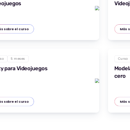
eojuegos
Video
s sobre el curso
Más s
so
5 meses
Curso
ty para Videojuegos
Model
cero
s sobre el curso
Más s