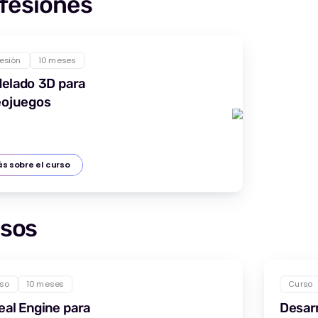
fesiones
fesión
10 meses
elado 3D para
eojuegos
s sobre el curso
sos
so
10 meses
Curso
eal Engine para
Desarr