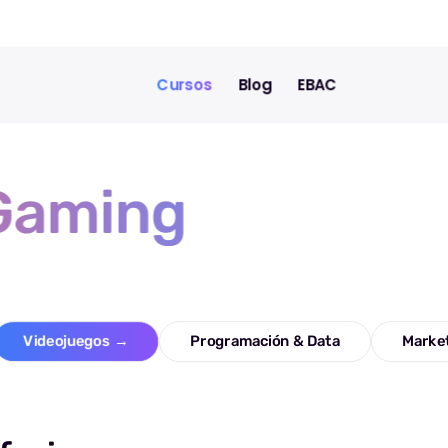
Cursos
Blog
EBAC
Gaming
Videojuegos
→
Programación & Data
Marke