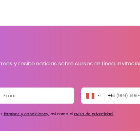
rreos y recibe noticias sobre cursos en línea, invitac
Email
+51
(999) 999
os
términos y condiciones,
así como el
aviso de privacidad.