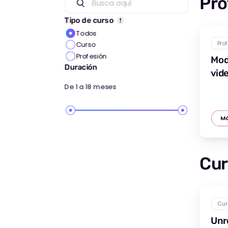
Pro
Busca aquí
Tipo de curso
Todos
Pro
Curso
Profesión
Mod
Duración
vid
De
1
a
18
meses
Má
Cur
Cur
Unr