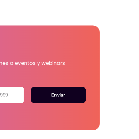
iones a eventos y webinars
-999
Enviar