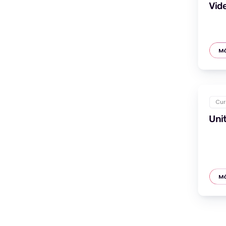
Vid
Má
Cur
Uni
Má